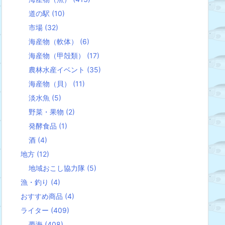
道の駅
(10)
市場
(32)
海産物（軟体）
(6)
海産物（甲殻類）
(17)
農林水産イベント
(35)
海産物（貝）
(11)
淡水魚
(5)
野菜・果物
(2)
発酵食品
(1)
酒
(4)
地方
(12)
地域おこし協力隊
(5)
漁・釣り
(4)
おすすめ商品
(4)
ライター
(409)
夢海
(408)