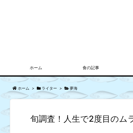
ホーム
食の記事
ホーム
>
ライター
>
夢海
旬調査！人生で2度目のム