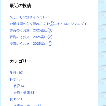
最近の投稿
久しぶりの活〆イシガレイ
台風は南の魚を連れてくる②ニセクロホシフエダイ
夢海のうお旅 2025富山③
夢海のうお旅 2025富山②
夢海のうお旅 2025富山①
カテゴリー
旅行
(10)
科学
(8)
教育
(4)
医療・健康
(3)
食
(521)
海産物（魚）
(413)