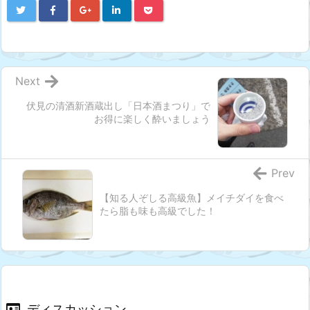
Next
伏見の清酒新酒蔵出し「日本酒まつり」で
お得に楽しく酔いましょう
Prev
【知る人ぞしる高級魚】メイチダイを食べ
たら脂も味も高級でした！
ディスカッション