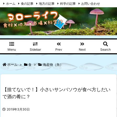
ホーム
食の記事
地方の記事
科学の記事
お問い合わせ
プライバシーポリシー
RSS
Feedly
Menu
Sidebar
Prev
Next
Search
ホーム
>
食
>
海産物（魚）
【捨てないで！】小さいサンバソウが食べ方しだい
で酒の肴に？
2019年3月30日