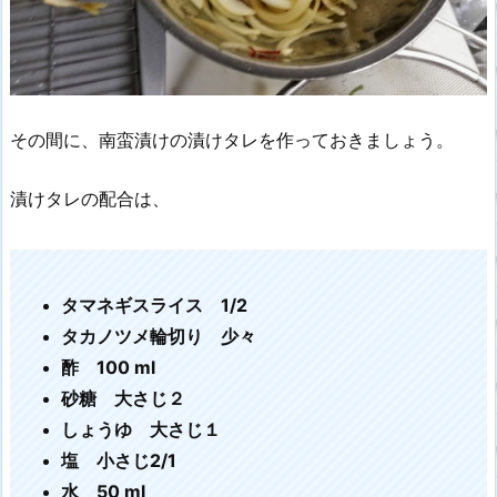
その間に、南蛮漬けの漬けタレを作っておきましょう。
漬けタレの配合は、
タマネギスライス 1/2
タカノツメ輪切り 少々
酢 100 ml
砂糖 大さじ２
しょうゆ 大さじ１
塩 小さじ2/1
水 50 ml