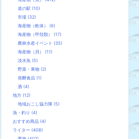
道の駅
(10)
市場
(32)
海産物（軟体）
(6)
海産物（甲殻類）
(17)
農林水産イベント
(35)
海産物（貝）
(11)
淡水魚
(5)
野菜・果物
(2)
発酵食品
(1)
酒
(4)
地方
(12)
地域おこし協力隊
(5)
漁・釣り
(4)
おすすめ商品
(4)
ライター
(408)
夢海
(407)