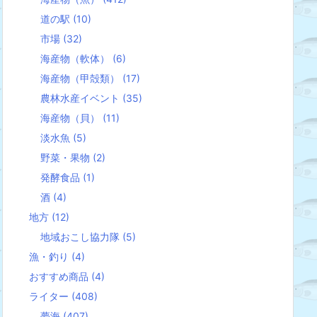
道の駅
(10)
市場
(32)
海産物（軟体）
(6)
海産物（甲殻類）
(17)
農林水産イベント
(35)
海産物（貝）
(11)
淡水魚
(5)
野菜・果物
(2)
発酵食品
(1)
酒
(4)
地方
(12)
地域おこし協力隊
(5)
漁・釣り
(4)
おすすめ商品
(4)
ライター
(408)
夢海
(407)