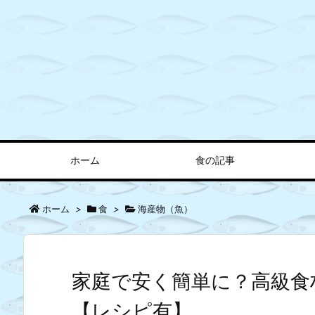
ホーム
食の記事
ホーム
>
食
>
海産物（魚）
家庭で安く簡単に？高級食
【レシピ有】