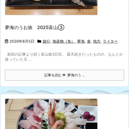
夢海のうお旅 2025富山③
2026年8月5日
旅行
,
海産物（魚）
,
夢海
,
食
,
地方
,
ライター
前回の記事より続く富山旅3日目。 曇天続きだったものの、なんとか
保っていた天 ...
記事を読む
夢海のう ...