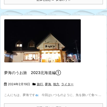
夢海のうお旅 2023北海道編①
2024年2月19日
旅行
,
夢海
,
地方
,
ライター
こんにちは、夢海です
今回はいつものように、魚を捌いて食べ ...