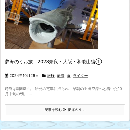
夢海のうお旅 2023奈良・大阪・和歌山編①
2024年10月29日
旅行
,
夢海
,
食
,
ライター
時刻は朝5時半。 始発の電車に揺られ、早朝の羽田空港へと着いた10
月中旬の朝。 ...
記事を読む
夢海のう ...