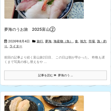
夢海のうお旅 2025富山②
2026年8月4日
旅行
,
夢海
,
海産物（魚）
,
食
,
地方
,
市場
,
漁・釣
り
,
ライター
前回の記事より続く富山旅2日目、 この日は朝が早かった。 昨晩も遅
くまで写真の移し替えをや ...
記事を読む
夢海のう ...