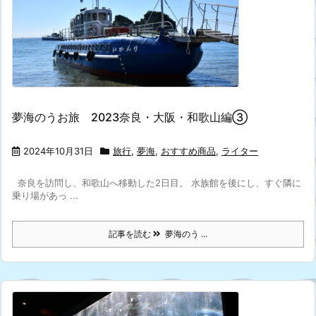
夢海のうお旅 2023奈良・大阪・和歌山編③
2024年10月31日
旅行
,
夢海
,
おすすめ商品
,
ライター
奈良を訪問し、和歌山へ移動した2日目。 水族館を後にし、すぐ隣に
乗り場があっ ...
記事を読む
夢海のう ...