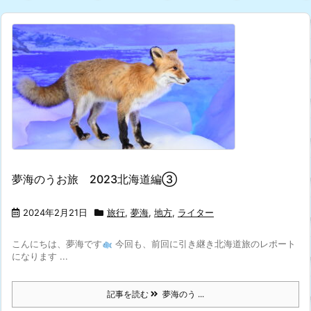
夢海のうお旅 2023北海道編③
2024年2月21日
旅行
,
夢海
,
地方
,
ライター
こんにちは、夢海です
今回も、前回に引き継き北海道旅のレポート
になります ...
記事を読む
夢海のう ...