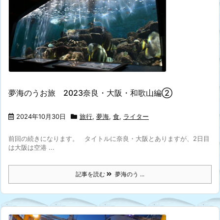
夢海のうお旅 2023奈良・大阪・和歌山編②
2024年10月30日
旅行
,
夢海
,
食
,
ライター
前回の続きになります。 タイトルに奈良・大阪とありますが、2日目
は大阪は空港 ...
記事を読む
夢海のう ...