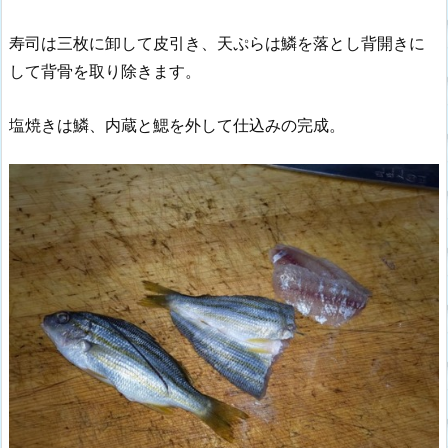
寿司は三枚に卸して皮引き、天ぷらは鱗を落とし背開きに
して背骨を取り除きます。
塩焼きは鱗、内蔵と鰓を外して仕込みの完成。