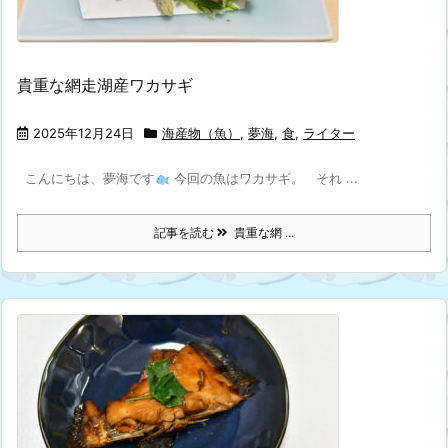
貴重な網走湖産ワカサギ
2025年12月24日
海産物（魚）
,
夢海
,
食
,
ライター
こんにちは、夢海です
今回の魚はワカサギ。 それ ...
記事を読む
貴重な網 ...