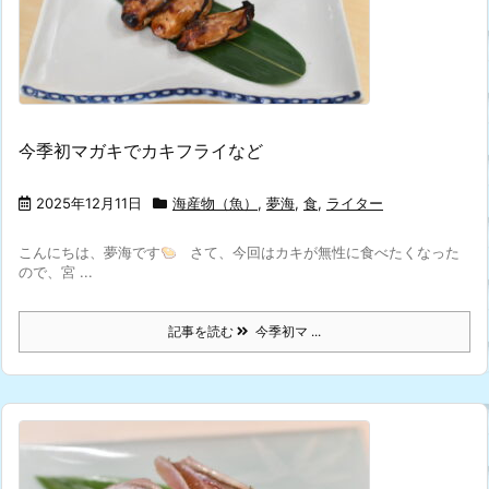
今季初マガキでカキフライなど
2025年12月11日
海産物（魚）
,
夢海
,
食
,
ライター
こんにちは、夢海です
さて、今回はカキが無性に食べたくなった
ので、宮 ...
記事を読む
今季初マ ...