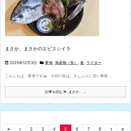
まさか、まさかのエビスシイラ
2025年12月3日
夢海
,
海産物（魚）
,
食
,
ライター
こんにちは、夢海です
今回の魚は、久しぶりに長い事探 ...
記事を読む
まさか、 ...
«
‹
2
3
4
5
6
7
8
›
»