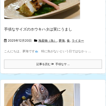
手頃なサイズのホウキハタは実にうまし
2025年12月20日
海産物（魚）
,
夢海
,
食
,
ライター
こんにちは、夢海です
特に魚がないという日ではなかっ ...
記事を読む
手頃なサ ...