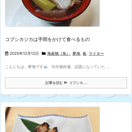
コブシカジカは手間をかけて食べるもの
2025年12月12日
海産物（魚）
,
夢海
,
食
,
ライター
こんにちは、夢海です
10月最終週、話題になっていた ...
記事を読む
コブシカ ...