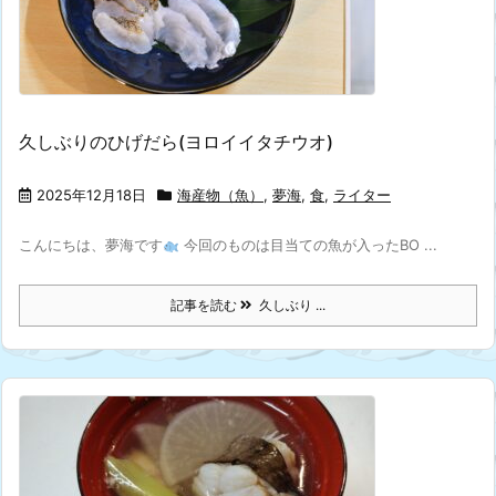
久しぶりのひげだら(ヨロイイタチウオ)
2025年12月18日
海産物（魚）
,
夢海
,
食
,
ライター
こんにちは、夢海です
今回のものは目当ての魚が入ったBO ...
記事を読む
久しぶり ...