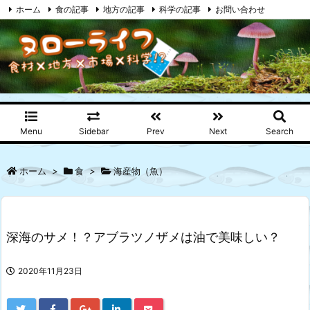
ホーム
食の記事
地方の記事
科学の記事
お問い合わせ
プライバシーポリシー
RSS
Feedly
Menu
Sidebar
Prev
Next
Search
ホーム
>
食
>
海産物（魚）
深海のサメ！？アブラツノザメは油で美味しい？
2020年11月23日