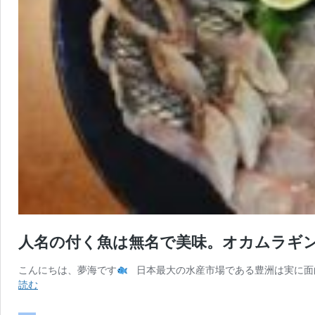
人名の付く魚は無名で美味。オカムラギ
こんにちは、夢海です
日本最大の水産市場である豊洲は実に面
人
読む
名
の